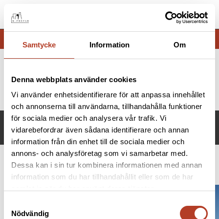
Menu
Samtycke
Information
Om
Denna webbplats använder cookies
Home
Bildhuggaren
Vi använder enhetsidentifierare för att anpassa innehållet
och annonserna till användarna, tillhandahålla funktioner
för sociala medier och analysera vår trafik. Vi
BILDHUGGAREN
vidarebefordrar även sådana identifierare och annan
information från din enhet till de sociala medier och
annons- och analysföretag som vi samarbetar med.
Dessa kan i sin tur kombinera informationen med annan
Public buildings
information som du har tillhandahållit eller som de har
samlat in när du har använt deras tjänster.
Samtyckesval
Nödvändig