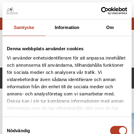
Menu
Samtycke
Information
Om
Denna webbplats använder cookies
Home
Kv. Lobelian & Kv. Mispeln Älta
Vi använder enhetsidentifierare för att anpassa innehållet
och annonserna till användarna, tillhandahålla funktioner
för sociala medier och analysera vår trafik. Vi
KV. LOBELIAN & KV. MISPELN ÄLTA
vidarebefordrar även sådana identifierare och annan
information från din enhet till de sociala medier och
annons- och analysföretag som vi samarbetar med.
Dessa kan i sin tur kombinera informationen med annan
Housing
information som du har tillhandahållit eller som de har
samlat in när du har använt deras tjänster.
Samtyckesval
Nödvändig