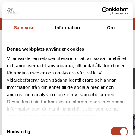
Menu
Samtycke
Information
Om
Denna webbplats använder cookies
Home
Lindblomman
Vi använder enhetsidentifierare för att anpassa innehållet
och annonserna till användarna, tillhandahålla funktioner
för sociala medier och analysera vår trafik. Vi
LINDBLOMMAN
vidarebefordrar även sådana identifierare och annan
information från din enhet till de sociala medier och
annons- och analysföretag som vi samarbetar med.
Dessa kan i sin tur kombinera informationen med annan
Housing
information som du har tillhandahållit eller som de har
samlat in när du har använt deras tjänster.
Samtyckesval
Nödvändig