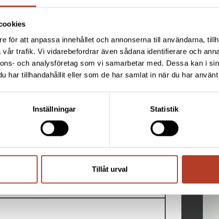
cookies
hulin’s Gardens are located in Tegelbruket,
e för att anpassa innehållet och annonserna till användarna, tillh
 10 floors, were built in 2017. K-Prefab has
vår trafik. Vi vidarebefordrar även sådana identifierare och anna
ustomer, the construction company MTA. With our
nnons- och analysföretag som vi samarbetar med. Dessa kan i sin
ble homes.
har tillhandahållit eller som de har samlat in när du har använt 
Inställningar
Statistik
DO 
Tillåt urval
igheter