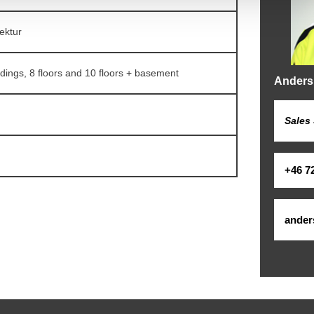
ektur
dings, 8 floors and 10 floors + basement
Anders
Sales
+46 7
ander