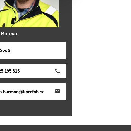
 Burman
 South
25 195 815
s.burman@kprefab.se