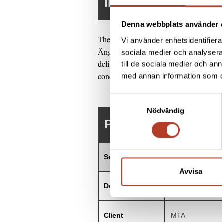
INFORMATION
Denna webbplats använder 
These nice apartment buildings named T
Vi använder enhetsidentifierar
Ängelholm. The houses, which are 8 and
sociala medier och analysera 
delivered the concrete frames to our c
till de sociala medier och a
concept for Housing we create sustaina
med annan information som du 
Samtyckesval
Nödvändig
PROJECT DETAILS
Segment
Housing
Avvisa
Developer
Fem hjärtan fast
Client
MTA