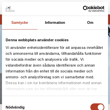
Meny
Samtycke
Information
Om
Denna webbplats använder cookies
Vi använder enhetsidentifierare för att anpassa innehållet
och annonserna till användarna, tillhandahålla funktioner
Balkongplattor
för sociala medier och analysera vår trafik. Vi
vidarebefordrar även sådana identifierare och annan
information från din enhet till de sociala medier och
KONTAKTA OSS
REFERENSPROJEKT
annons- och analysföretag som vi samarbetar med.
Dessa kan i sin tur kombinera informationen med annan
information som du har tillhandahållit eller som de har
samlat in när du har använt deras tjänster.
Samtyckesval
Nödvändig