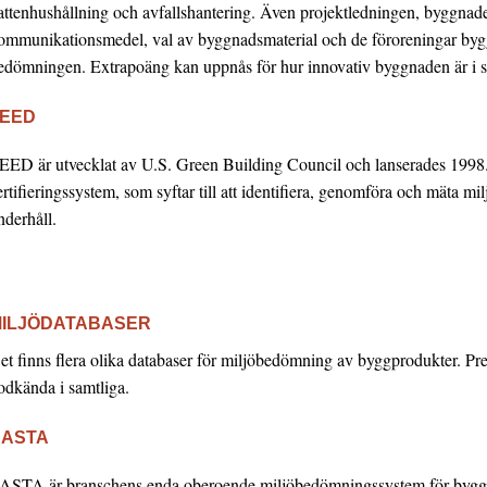
attenhushållning och avfallshantering. Även projektledningen, byggnaden
ommunikationsmedel, val av byggnadsmaterial och de föroreningar bygg
edömningen. Extrapoäng kan uppnås för hur innovativ byggnaden är i si
EED
EED är utvecklat av U.S. Green Building Council och lanserades 1998.
ertifieringssystem, som syftar till att identifiera, genomföra och mäta mil
nderhåll.
ILJÖDATABASER
et finns flera olika databaser för miljöbedömning av byggprodukter. P
odkända i samtliga.
BASTA
ASTA är branschens enda oberoende miljöbedömningssystem för bygg