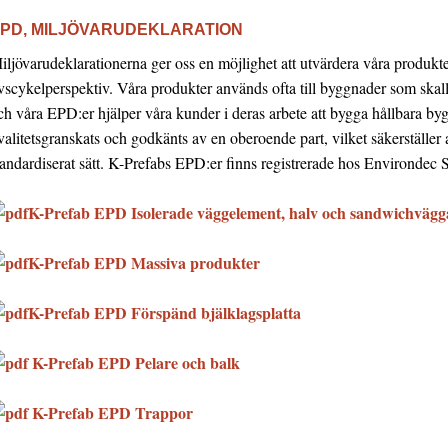
PD, MILJÖVARUDEKLARATION
iljövarudeklarationerna ger oss en möjlighet att utvärdera våra produkte
ivscykelperspektiv. Våra produkter används ofta till byggnader som skall 
ch våra EPD:er hjälper våra kunder i deras arbete att bygga hållbara b
valitetsgranskats och godkänts av en oberoende part, vilket säkerställer a
tandardiserat sätt. K-Prefabs EPD:er finns registrerade hos Environdec S
K-Prefab EPD Isolerade väggelement, halv och sandwichväg
K-Prefab EPD Massiva produkter
K-Prefab EPD Förspänd bjälklagsplatta
K-Prefab EPD Pelare och balk
K-Prefab EPD Trappor