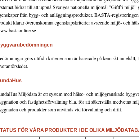
ystemet bidrar till att uppnå Sveriges nationella miljömål ”Giftfri miljö
genskaper från bygg- och anläggningsprodukter. BASTA-registreringen i
rodukt klarar överenskomna egenskapskriterier avseende miljö- och häls
ww.bastaonline.se
yggvarubedömningen
edömningar görs utifrån kriterier som är baserade på kemiskt innehåll, l
everantörsledet.
undaHus
undaHus Miljödata är ett system med hälso- och miljögranskade bygg
yggnation och fastighetsförvaltning bl.a. för att säkerställa medvetna 
yggnaden och produkter som används vid förvaltning och drift.
TATUS FÖR VÅRA PRODUKTER I DE OLIKA MILJÖDATA