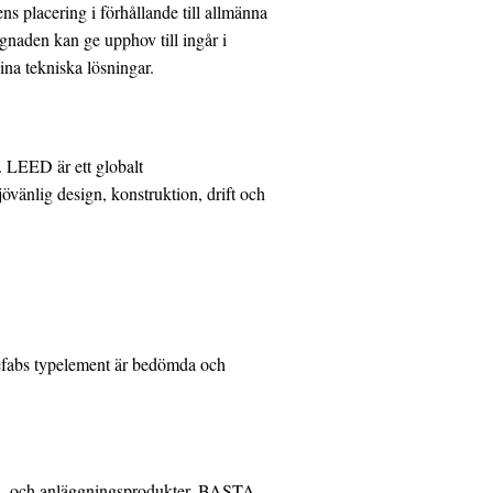
s placering i förhållande till allmänna
naden kan ge upphov till ingår i
na tekniska lösningar.
 LEED är ett globalt
jövänlig design, konstruktion, drift och
refabs typelement är bedömda och
- och anläggningsprodukter. BASTA-