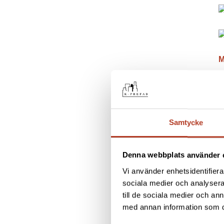
M
K
1
r
Samtycke
Denna webbplats använder 
M
Vi använder enhetsidentifierar
D
sociala medier och analysera 
S
till de sociala medier och a
med annan information som du 
S