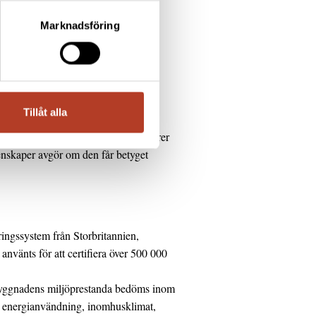
enmärkta byggnader utvärderas
Marknadsföring
under drifttiden. Produkter som ska
alen. K-Prefabs typelement är
Tillåt alla
bedöms med upp till sexton indikatorer
nskaper avgör om den får betyget
ngssystem från Storbritannien,
nvänts för att certifiera över 500 000
yggnadens miljöprestanda bedöms inom
s energianvändning, inomhusklimat,