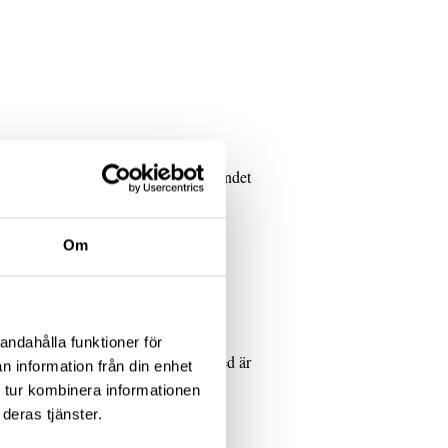
erksamheten är certifierad. ISO
efabs anläggningar genomgår regelbundet
tandarden.
Om
andahålla funktioner för
vanligaste som våra kunder arbetar med är
n information från din enhet
 tur kombinera informationen
deras tjänster.