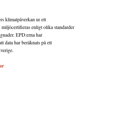
rs klimatpåverkan ur ett
miljöcertifieras enligt olika standarder
yggnader. EPD:erna har
tt data har beräknats på ett
verige.
gar