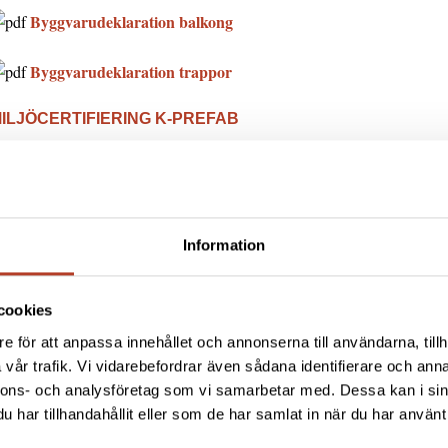
Byggvarudeklaration balkong
Byggvarudeklaration trappor
ILJÖCERTIFIERING K-PREFAB
-Prefab AB arbetar i enlighet med ISO 14001:2015 och huvuddelen av v
4001:2015 är en internationell standard för miljöledningssystem. K-Pr
evisioner genomförda av RISE som verifierar att vi uppfyller kraven i s
Information
K-Prefab ISO 14001 Miljöcertifikat
cookies
ILJÖCERTIFIERING AV BYGGNADER
e för att anpassa innehållet och annonserna till användarna, tillh
et finns ett flertal olika system för miljöcertifiering av byggnader. De 
vår trafik. Vi vidarebefordrar även sådana identifierare och anna
vanen och Miljöbyggnad.
nnons- och analysföretag som vi samarbetar med. Dessa kan i sin
har tillhandahållit eller som de har samlat in när du har använt 
vanen