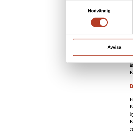
Samtyckesval
S
Nödvändig
f
a
r
M
Avvisa
M
i
B
B
B
b
B
e