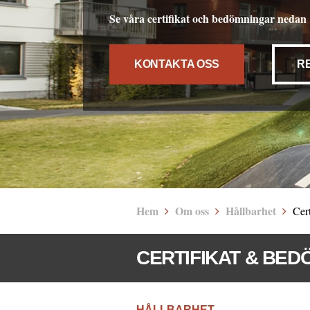
Se våra certifikat och bedömningar nedan
KONTAKTA OSS
R
Hem
Om oss
Hållbarhet
Cer
CERTIFIKAT & BED
HÅLLBARHET