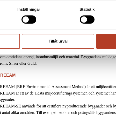
måhus, flerbostadshus och förskolebyggnader kan Svanenmärkas. Svan
Inställningar
Statistik
ramförallt på boendemiljön och energieffektivitet samt avfallshantering 
nvändas i Svanenmärkta byggnader ska vara godkända i Husproduktport
egistrerade i portalen.
iljöbyggnad
Tillåt urval
iljöbyggnad är ett miljöcertifieringssystem för byggnader. En byggnad 
nom områdena energi, inomhusmiljö och material. Byggnadens miljöege
rons, Silver eller Guld.
BREEAM
REEAM (BRE Environmental Assessment Method) är ett miljöcertifieri
REEAM är ett av de äldsta miljöcertifieringssystemen och systemet har a
yggnader.
REEAM-SE används för att certifiera nyproducerade byggnader och b
tt antal olika områden. Till exempel bedöms och poängsätts bygganden