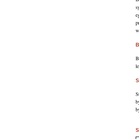
s
e
p
w
B
B
l
S
S
b
b
S