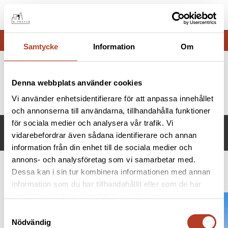
Meny
Samtycke
Information
Om
Denna webbplats använder cookies
Hem
Still
Vi använder enhetsidentifierare för att anpassa innehållet
och annonserna till användarna, tillhandahålla funktioner
för sociala medier och analysera vår trafik. Vi
STILL
vidarebefordrar även sådana identifierare och annan
information från din enhet till de sociala medier och
annons- och analysföretag som vi samarbetar med.
Dessa kan i sin tur kombinera informationen med annan
Industri
information som du har tillhandahållit eller som de har
samlat in när du har använt deras tjänster.
Samtyckesval
Nödvändig