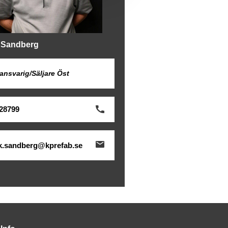
k Sandberg
ansvarig/Säljare Öst
28799
ik.sandberg@kprefab.se