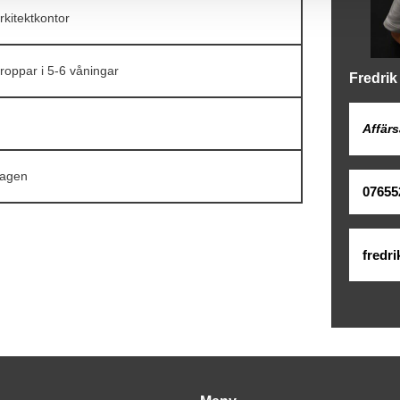
rkitektkontor
roppar i 5-6 våningar
Fredri
Affärs
agen
07655
fredr