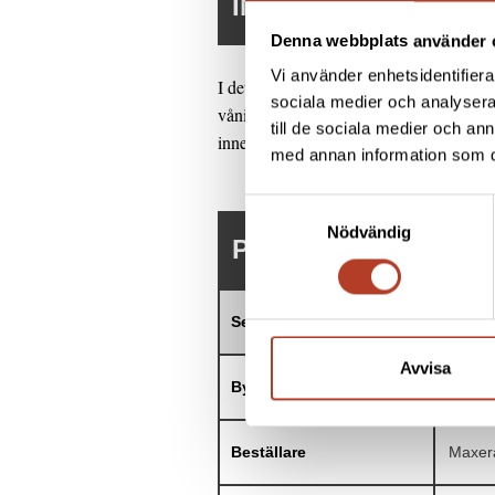
INFORMATION
Denna webbplats använder 
Vi använder enhetsidentifierar
I detta projekt har K-Prefab levererat o
sociala medier och analysera 
våningar. Maxera Bostad är fastighetsut
till de sociala medier och a
innefattar 84 lägenheter.
med annan information som du 
Samtyckesval
Nödvändig
PROJEKTFAKTA
Segment
Bostä
Avvisa
Byggherre
Maxer
Beställare
Maxer