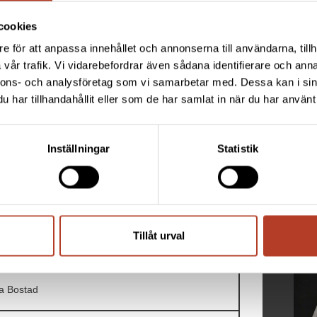
cookies
e för att anpassa innehållet och annonserna till användarna, tillh
ch monterat betongstommar till tre hus med 5-6
vår trafik. Vi vidarebefordrar även sådana identifierare och anna
vecklaren som bygger för egen förvaltning. Projektet
nnons- och analysföretag som vi samarbetar med. Dessa kan i sin
har tillhandahållit eller som de har samlat in när du har använt 
Inställningar
Statistik
BEH
der
Tillåt urval
a Bostad
a Bostad